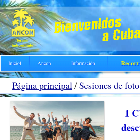
Turismo
independiente
Recorr
Iniciol
Ancon
Información
Página principal
/
Sesiones de foto
1 C
desc