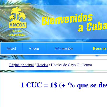
Turismo
independiente
Recorr
Iniciol
Ancon
Información
Página principal
/
Hoteles
/
Hoteles de Cayo Guillermo
1 CUC = 1$ (+ % que se des