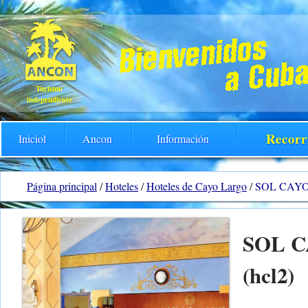
Turismo
independiente
Recorr
Iniciol
Ancon
Información
Página principal
/
Hoteles
/
Hoteles de Cayo Largo
/
SOL CAYO 
SOL C
(hcl2)