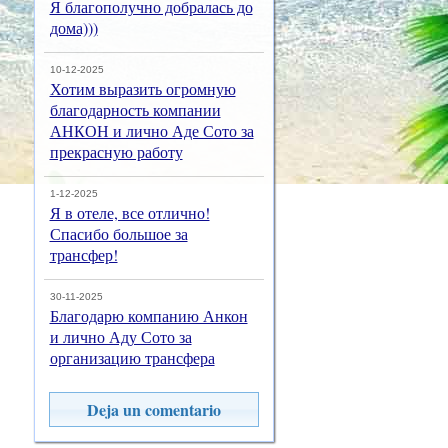
Я благополучно добралась до
дома)))
10-12-2025
Хотим выразить огромную
благодарность компании
АНКОН и лично Аде Сото за
прекрасную работу
1-12-2025
Я в отеле, все отлично!
Спасибо большое за
трансфер!
30-11-2025
Благодарю компанию Анкон
и лично Аду Сото за
организацию трансфера
Deja un comentario