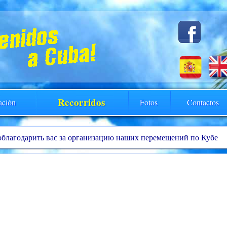
Recorridos
ación
Fotos
Contactos
облагодарить вас за организацию наших перемещений по Кубе