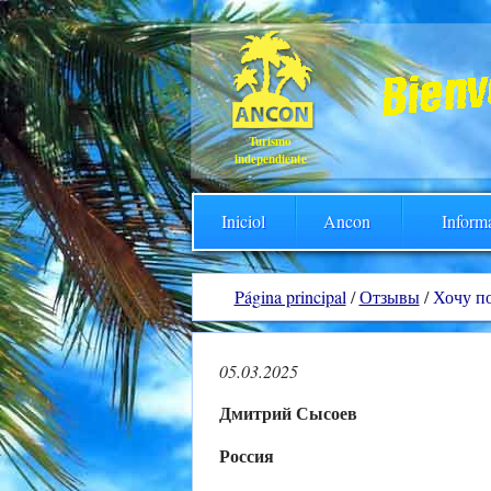
Turismo
independiente
Iniciol
Ancon
Inform
Página principal
/
Отзывы
/
Хочу п
05.03.2025
Дмитрий Сысоев
Россия