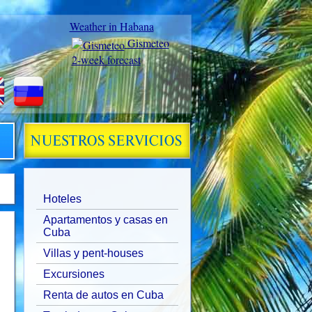
Weather in Habana
Gismeteo
2-week forecast
Hoteles
Apartamentos y casas en
Cuba
Villas y pent-houses
Excursiones
Renta de autos en Cuba